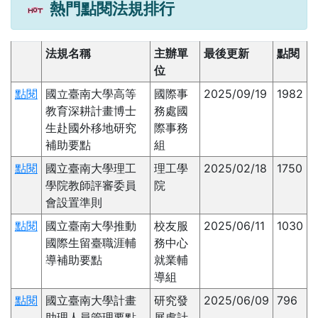
熱門點閱法規排行
法規名稱
主辦單
最後更新
點閱
位
點閱
國立臺南大學高等
國際事
2025/09/19
1982
教育深耕計畫博士
務處國
生赴國外移地研究
際事務
補助要點
組
點閱
國立臺南大學理工
理工學
2025/02/18
1750
學院教師評審委員
院
會設置準則
點閱
國立臺南大學推動
校友服
2025/06/11
1030
國際生留臺職涯輔
務中心
導補助要點
就業輔
導組
點閱
國立臺南大學計畫
研究發
2025/06/09
796
助理人員管理要點
展處計