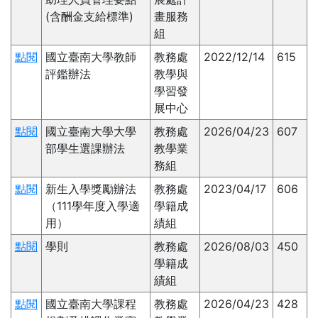
(含酬金支給標準)
畫服務
組
點閱
國立臺南大學教師
教務處
2022/12/14
615
評鑑辦法
教學與
學習發
展中心
點閱
國立臺南大學大學
教務處
2026/04/23
607
部學生選課辦法
教學業
務組
點閱
新生入學獎勵辦法
教務處
2023/04/17
606
（111學年度入學適
學籍成
用）
績組
點閱
學則
教務處
2026/08/03
450
學籍成
績組
點閱
國立臺南大學課程
教務處
2026/04/23
428