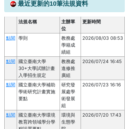
最近更新的10筆法規資料
法規名稱
主辦單
更新時間
位
點閱
學則
教務處
2026/08/03 08:53
學籍成
績組
點閱
國立臺南大學
教務處
2026/07/24 16:45
30+大學試辦計畫
進修推
入學招生規定
廣組
點閱
國立臺南大學補助
研究發
2026/07/23 16:16
學術研究計畫實施
展處學
要點
術發展
組
點閱
國立臺南大學環境
環境與
2026/07/20 17:43
教育跨領域學分學
生態學
程設置要點
院