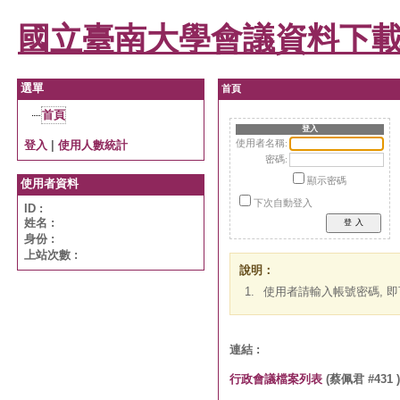
國立臺南大學會議資料下
選單
首頁
首頁
登入
登入
|
使用人數統計
使用者名稱:
密碼:
顯示密碼
使用者資料
下次自動登入
ID :
姓名 :
身份 :
上站次數 :
說明：
1.
使用者請輸入帳號密碼, 
連結 :
行政會議檔案列表
(蔡佩君 #431 )