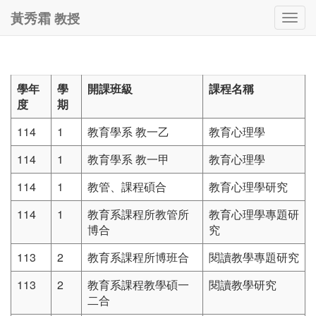
教授
黃秀霜
Togg
navig
學年
學
開課班級
課程名稱
度
期
114
1
教育學系 教一乙
教育心理學
114
1
教育學系 教一甲
教育心理學
114
1
教管、課程碩合
教育心理學研究
114
1
教育系課程所教管所
教育心理學專題研
博合
究
113
2
教育系課程所博班合
閱讀教學專題研究
113
2
教育系課程教學碩一
閱讀教學研究
二合