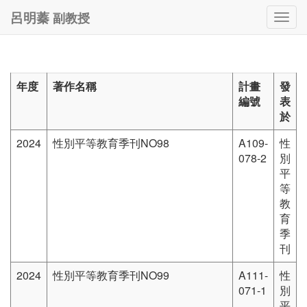
副教授
呂明蓁
Togg
navig
年度
著作名稱
計畫
發
編號
表
於
2024
性別平等教育季刊NO98
A109-
性
078-2
別
平
等
教
育
季
刊
2024
性別平等教育季刊NO99
A111-
性
071-1
別
平