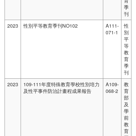
育
季
刊
2023
性別平等教育季刊NO102
A111-
性
071-1
別
平
等
教
育
季
刊
2023
109-111年度特殊教育學校性別培力
A109-
教
及性平事件防治計畫程成果報告
068-2
育
部
及
學
前
教
育