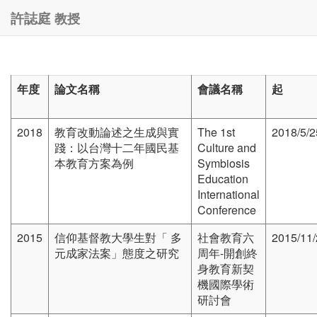
教授
許誌庭
年度
論文名稱
會議名稱
起
2018
教育改動論述之生成與實
The 1st
2018/5/2
踐：以台灣十二年國民基
Culture and
本教育方案為例
Symbiosis
Education
International
Conference
2015
信仰基督教大學生對「 多
社會教育六
2015/11/
元成家法案」態度之研究
周年-開創終
身教育新契
機國際學術
研討會