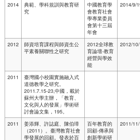
2014
典範、學科規訓與教育研
中國教育學
2014/9/1
究
會教育社會
學專業委員
會第十三屆
年會
2012
師資培育課程與師資生公
2012全球教
2012/10/
平素養關聯性之研究
育論壇-教育
經營與學效
能
2011
臺灣國小校園實施融入式
道德教學之研究。
2011.7.15-23,中國，載於
蘇州大學主辦，「教育、
文化與人的發展」學術研
討會論文集，195。
2011
姜添輝、許誌庭、陳伯璋
百年教育的
2011/11/
（2011）。臺灣教育社會
回顧-傳承與
學發展的回顧。發表於百
創新學術研