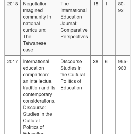
2018
Negotiation
The
18
1
80-
imagined
International
92
community in
Education
national
Journal:
curriculum:
Comparative
The
Perspectives
Taiwanese
case
2017
International
Discourse
38
6
955-
education
Studies in
963
comparison:
the Cultural
an intellectual
Politics of
tradition and its
Education
contemporary
considerations.
Discourse:
Studies in the
Cultural
Politics of
Education