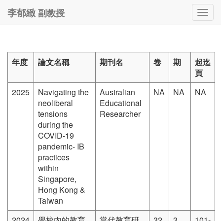
副教授
李郁緻
Togg
navig
年度
論文名稱
期刊名
卷
期
起迄
頁
2025
Navigating the
Australian
NA
NA
NA
neoliberal
Educational
tensions
Researcher
during the
COVID-19
pandemic- IB
practices
within
Singapore,
Hong Kong &
Taiwan
2024
學校內的教育
當代教育研
32
3
101-