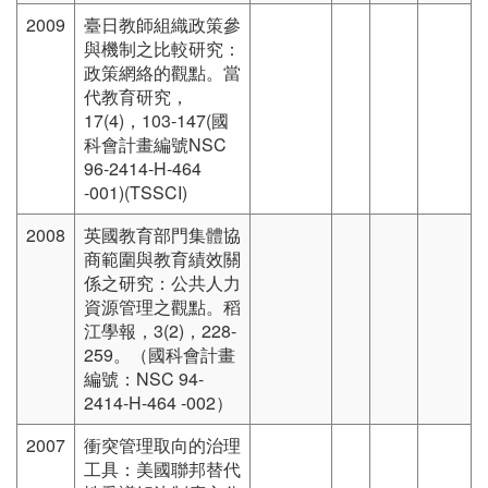
2009
臺日教師組織政策參
與機制之比較研究：
政策網絡的觀點。當
代教育研究，
17(4)，103-147(國
科會計畫編號NSC
96-2414-H-464
-001)(TSSCI)
2008
英國教育部門集體協
商範圍與教育績效關
係之研究：公共人力
資源管理之觀點。稻
江學報，3(2)，228-
259。（國科會計畫
編號：NSC 94-
2414-H-464 -002）
2007
衝突管理取向的治理
工具：美國聯邦替代