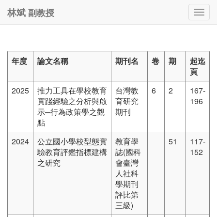
副教授
林斌
Togg
navig
年度
論文名稱
期刊名
卷
期
起迄
頁
2025
推力工具在學校教育
台灣教
6
2
167-
實踐經驗之分析與啟
育研究
196
示─行為政策學之觀
期刊
點
2024
公立國小學校型態實
教育學
51
117-
驗教育評鑑指標建構
誌(國科
152
之研究
會臺灣
人社科
學期刊
評比第
三級)