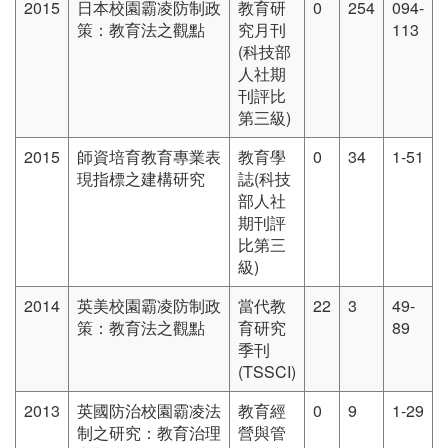
2015
日本校園霸凌防制政
教育研
0
254
094-
策：教育法之觀點
究月刊
113
(科技部
人社期
刊評比
第三級)
2015
師資培育教育專業表
教育學
0
34
1-51
現指標之建構研究
誌(科技
部人社
期刊評
比第三
級)
2014
英美校園霸凌防制政
當代教
22
3
49-
策：教育法之觀點
育研究
89
季刊
(TSSCI)
2013
英國防治校園霸凌法
教育經
0
9
1-29
制之研究：教育治理
營與管