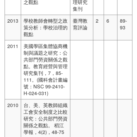
之觀點
理研究
集刊
2013
學校教師會轉型之政
臺灣教
2
6
89-
策分析：學校治理的
育評論
93
觀點
2011
美國學區集體協商機
制與議題之研究：公
共部門勞資關係之觀
點。教育經營與管理
研究集刊，7，85-
111。(國科會計畫編
號：NSC 99-2410-
H-024-031)
2010
台、美、英教師組織
工會安全制度之比較
研究：公共部門勞資
關係之觀點。 稻江
學報，4(2)，48-75