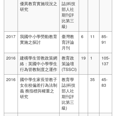
優異教育實施現況之
誌(科技
研究
部人社
期刊評
比第三
級)
2017
我國中小學勞動教育
臺灣教
6
11
85-
實施之探討
育評論
91
月刊
2016
建構學生管教政策網
教育政
19
1
105-
絡：英國中小學學生
策論壇
137
行為管教制度之運作
(TSSCI)
2016
國中學生家長管教子
教育學
35
45-
女在校偏差行為法制
誌(科技
83
義 務指標與權重之
部人社
研究
期刊評
比第三
級)