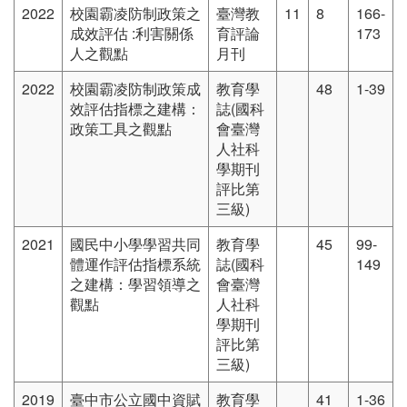
2022
校園霸凌防制政策之
臺灣教
11
8
166-
成效評估 :利害關係
育評論
173
人之觀點
月刊
2022
校園霸凌防制政策成
教育學
48
1-39
效評估指標之建構：
誌(國科
政策工具之觀點
會臺灣
人社科
學期刊
評比第
三級)
2021
國民中小學學習共同
教育學
45
99-
體運作評估指標系統
誌(國科
149
之建構：學習領導之
會臺灣
觀點
人社科
學期刊
評比第
三級)
2019
臺中市公立國中資賦
教育學
41
1-36