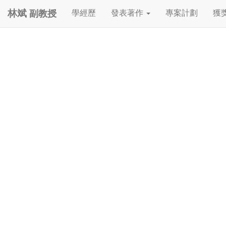
副教授
學經歷
發表著作
專案計劃
獲
林斌