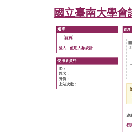
國立臺南大學會
選單
首頁
首頁
登入
|
使用人數統計
使
使用者資料
ID :
姓名 :
身份 :
上站次數 :
連結
行