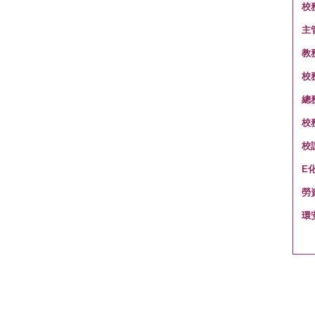
校
主
教
校
總
校
校
E
勞
環