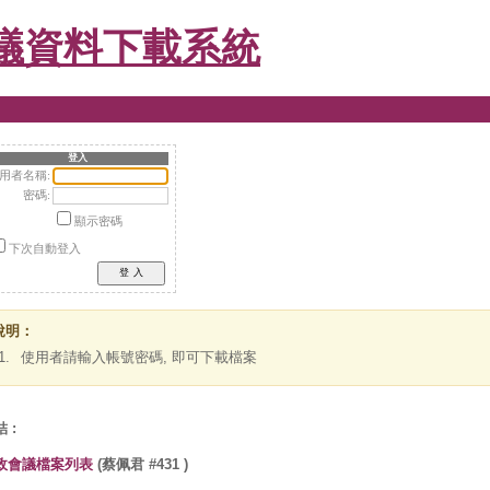
議資料下載系統
登入
用者名稱:
密碼:
顯示密碼
下次自動登入
說明：
1.
使用者請輸入帳號密碼, 即可下載檔案
 :
政會議檔案列表
(蔡佩君 #431 )