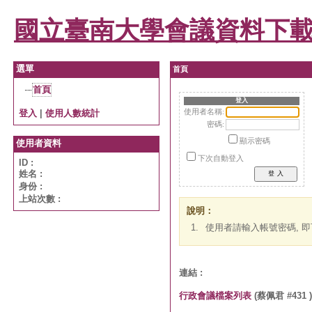
國立臺南大學會議資料下
選單
首頁
首頁
登入
登入
|
使用人數統計
使用者名稱:
密碼:
顯示密碼
使用者資料
下次自動登入
ID :
姓名 :
身份 :
上站次數 :
說明：
1.
使用者請輸入帳號密碼, 
連結 :
行政會議檔案列表
(蔡佩君 #431 )