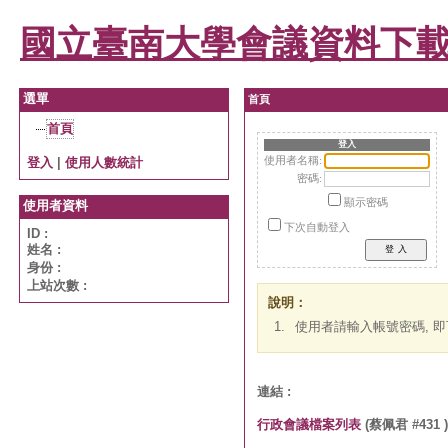
國立臺南大學會議資料下
選單
首頁
首頁
登入
登入
|
使用人數統計
使用者名稱:
密碼:
顯示密碼
使用者資料
下次自動登入
ID :
姓名 :
身份 :
上站次數 :
說明：
1.
使用者請輸入帳號密碼, 
連結 :
行政會議檔案列表
(蔡佩君 #431 )